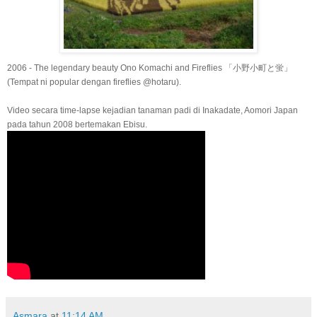
2006 - The legendary beauty Ono Komachi and Fireflies 「小野小町と蛍」
(Tempat ni popular dengan fireflies @hotaru).
Video secara time-lapse kejadian tanaman padi di Inakadate, Aomori Japan
pada tahun 2008 bertemakan Ebisu.
Asmara
at
11:14 AM