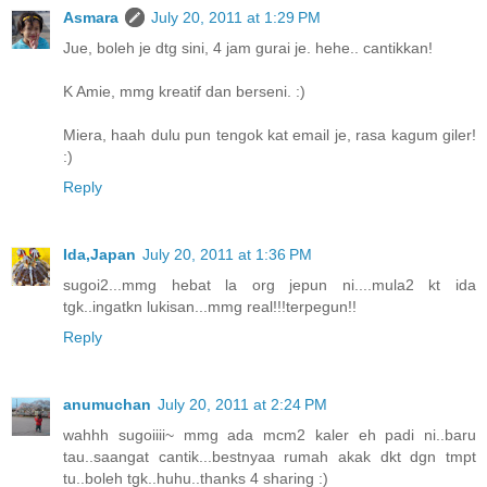
Asmara
July 20, 2011 at 1:29 PM
Jue, boleh je dtg sini, 4 jam gurai je. hehe.. cantikkan!
K Amie, mmg kreatif dan berseni. :)
Miera, haah dulu pun tengok kat email je, rasa kagum giler!
:)
Reply
Ida,Japan
July 20, 2011 at 1:36 PM
sugoi2...mmg hebat la org jepun ni....mula2 kt ida
tgk..ingatkn lukisan...mmg real!!!terpegun!!
Reply
anumuchan
July 20, 2011 at 2:24 PM
wahhh sugoiiii~ mmg ada mcm2 kaler eh padi ni..baru
tau..saangat cantik...bestnyaa rumah akak dkt dgn tmpt
tu..boleh tgk..huhu..thanks 4 sharing :)