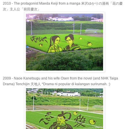
2010 - The protagonist Maeda Keiji from a manga 米沢ゆかりの漫画「花の慶
次」主人公「前田慶次」
2009 - Naoe Kanetsugu and his wife Osen from the novel (and NHK Taiga
Drama) Tenchijin 天地人 *Drama ni popular di kalangan surirumah. :)