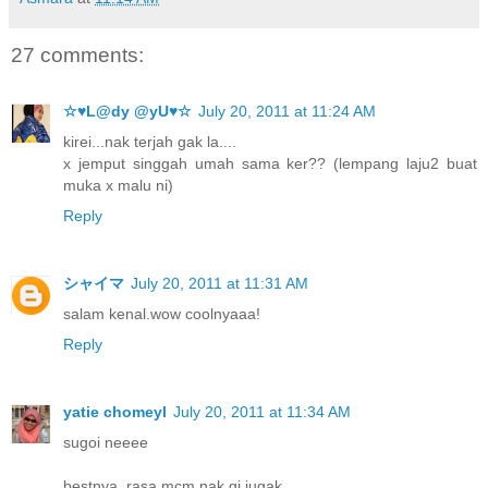
27 comments:
☆♥L@dy @yU♥☆
July 20, 2011 at 11:24 AM
kirei...nak terjah gak la....
x jemput singgah umah sama ker?? (lempang laju2 buat
muka x malu ni)
Reply
シャイマ
July 20, 2011 at 11:31 AM
salam kenal.wow coolnyaaa!
Reply
yatie chomeyl
July 20, 2011 at 11:34 AM
sugoi neeee
bestnya, rasa mcm nak gi jugak