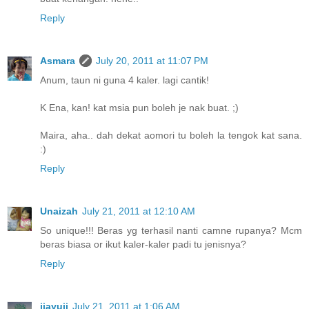
Reply
Asmara
July 20, 2011 at 11:07 PM
Anum, taun ni guna 4 kaler. lagi cantik!
K Ena, kan! kat msia pun boleh je nak buat. ;)
Maira, aha.. dah dekat aomori tu boleh la tengok kat sana.
:)
Reply
Unaizah
July 21, 2011 at 12:10 AM
So unique!!! Beras yg terhasil nanti camne rupanya? Mcm
beras biasa or ikut kaler-kaler padi tu jenisnya?
Reply
ijayuji
July 21, 2011 at 1:06 AM