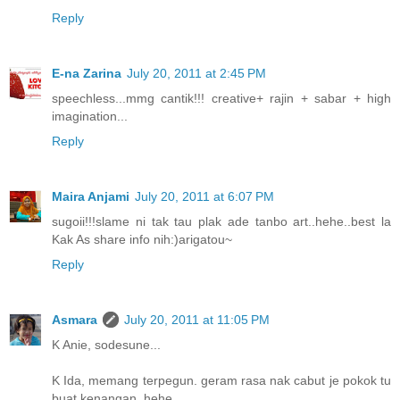
Reply
E-na Zarina
July 20, 2011 at 2:45 PM
speechless...mmg cantik!!! creative+ rajin + sabar + high
imagination...
Reply
Maira Anjami
July 20, 2011 at 6:07 PM
sugoii!!!slame ni tak tau plak ade tanbo art..hehe..best la
Kak As share info nih:)arigatou~
Reply
Asmara
July 20, 2011 at 11:05 PM
K Anie, sodesune...
K Ida, memang terpegun. geram rasa nak cabut je pokok tu
buat kenangan. hehe..