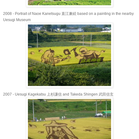
2008 - Portrait of Naoe Kanetsugu 直江兼続 based on a painting in the nearby
Uesugi Museum
2007 - Uesugi Kagekatsu 上杉謙信 and Takeda Shingen 武田信玄