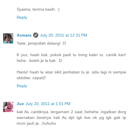
Syaima, terima kasih. :)
Reply
Asmara
July 20, 2011 at 12:31 PM
Yatie, jemputlah datang! :D
K yus, haah kak, pokok padi tu mmg kaler tu. cantik kan!
hehe.. boleh je la kak. :D
Hanis! haah la atas sikit jambatan tu je. ada lagi ni sampai
oktober. cepat2!
Reply
Jue
July 20, 2011 at 1:01 PM
kak As..cantiknya..tergamam 2 saat..hehehe..ingatkan dorg
warnakan..bestnya kak As dpt tgk live..nk pg tgk gak tp
mcm jauh je...huhuhu