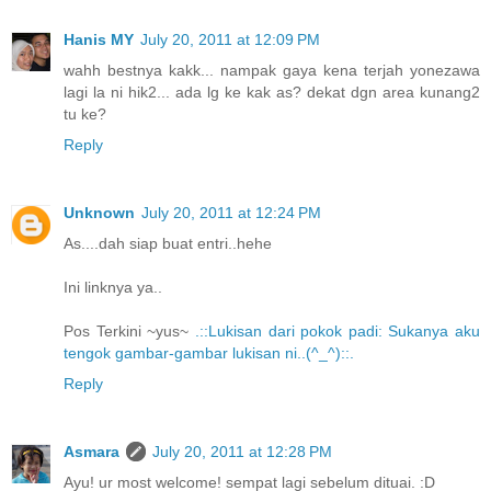
Hanis MY
July 20, 2011 at 12:09 PM
wahh bestnya kakk... nampak gaya kena terjah yonezawa
lagi la ni hik2... ada lg ke kak as? dekat dgn area kunang2
tu ke?
Reply
Unknown
July 20, 2011 at 12:24 PM
As....dah siap buat entri..hehe
Ini linknya ya..
Pos Terkini ~yus~
.::Lukisan dari pokok padi: Sukanya aku
tengok gambar-gambar lukisan ni..(^_^)::.
Reply
Asmara
July 20, 2011 at 12:28 PM
Ayu! ur most welcome! sempat lagi sebelum dituai. :D