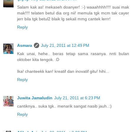
Salam kak as! mekaseh doanyer! :-) waaahhhh!!!! suai mak
mak!!!! telaten betul dia org nii! memula tgk mcm tak cayer
jerr bila tgk betul2 blaik lg sekali mmg cantek lerrr!
Reply
Asmara
July 21, 2011 at 12:49 PM
Kak unai, hehe.. beras tetap sama rasanya. nnti bulan
oktober kita tengok. :D
Ika! chanteekk kan! kreatif dan inovatif gitu! hihi...
Reply
Juwita Jamaludin
July 21, 2011 at 6:23 PM
cantiknya.. suka tgk.. menarik sangat nasib jauh..:)
Reply